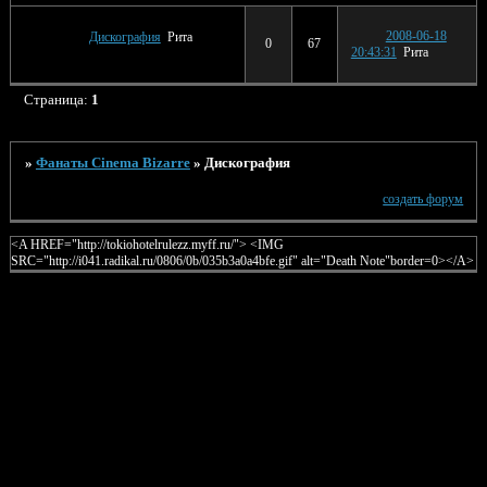
2008-06-18
Дискография
Рита
0
67
20:43:31
Рита
Страница:
1
»
Фанаты Cinema Bizarre
»
Дискография
создать форум
<A HREF="http://tokiohotelrulezz.myff.ru/"> <IMG
SRC="http://i041.radikal.ru/0806/0b/035b3a0a4bfe.gif" alt="Death Note"border=0></A>