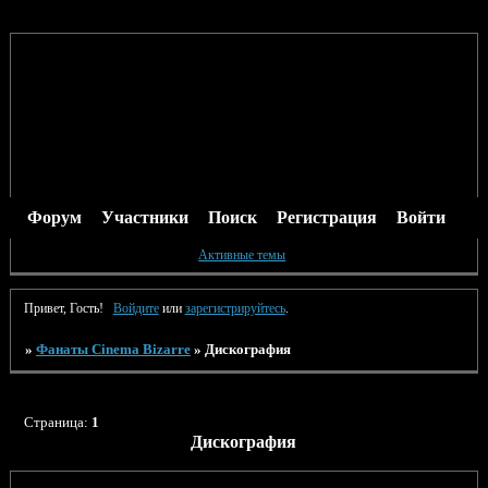
Форум
Участники
Поиск
Регистрация
Войти
Активные темы
Привет, Гость!
Войдите
или
зарегистрируйтесь
.
»
Фанаты Cinema Bizarre
»
Дискография
Страница:
1
Дискография
Тема
Ответов
Просмотров
Последнее сообщение